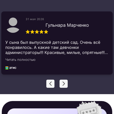
ПОЛУЧИТЕ
31 мая 2026
КОНСУЛЬТАЦИЮ
Гульнара Марченко
И забронируйте
желаемую дату вашего
мероприятия!
У сына был выпускной детский сад. Очень всё
понравилось. А какие там девчонки
администраторы!!! Красивые, милые, опрятные!!!
Как они разговаривают, объясняют!!! На них
Читать полностью
можно смотреть и слушать вечно!!!
+7