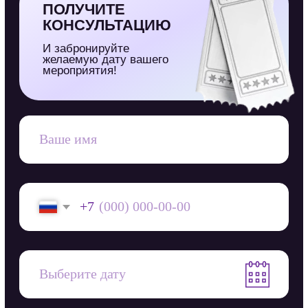
ЗАБРОНИРОВАТЬ
Я согласен на обработку
персональных данных
КОНТАКТЫ
+7 (921) 665-08-00
скажите нам, что-то хорошее
t.me/apatity_crazydrift
напишите нам, что-то хорошее