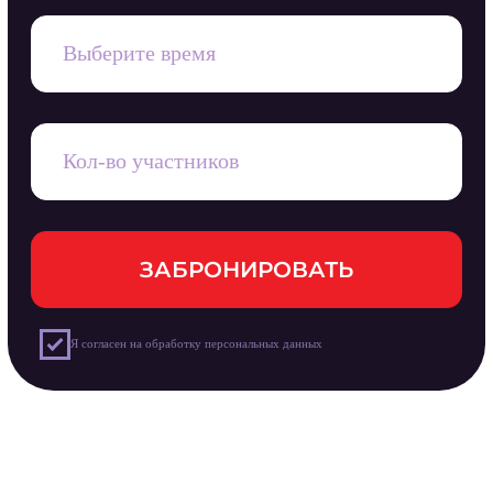
Адрес: г. Апатиты, улица Бредова, 7 (ТЦ
Изумрудный, 1 этаж)
Меню
О нас
День рождения
Фото локаций
Сертификаты
Тарифы
Время работы:
Пн-Пт:
12:00-21:00
Вопрос-ответ
Сб-Вс:
11:00-21:00